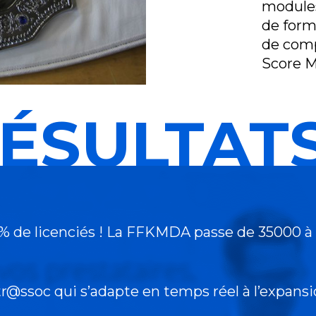
modules
de form
de comp
Score M
ÉSULTATS
0% de licenciés ! La FFKMDA passe de 35000 à
tr@ssoc qui s’adapte en temps réel à l’expansi