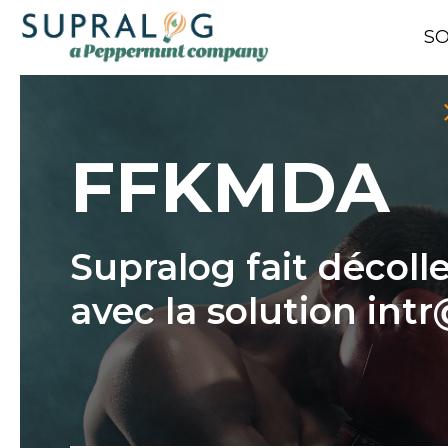
SO
FFKMDA
Supralog fait décol
avec la solution int