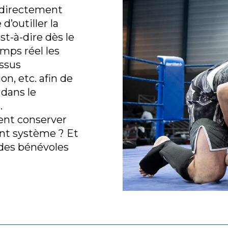
e directement
d’outiller la
st-à-dire dès le
mps réel les
essus
ion, etc. afin de
 dans le
.
ent conserver
ent système ? Et
es bénévoles