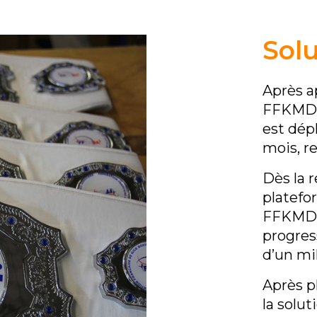
Solu
Après ap
FFKMDA 
est dép
mois, r
Dès la 
platefo
FFKMDA
progres
d’un mil
Après p
la solu