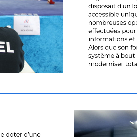
disposait d’un l
accessible uniq
nombreuses opér
effectuées pour
informations et 
Alors que son f
système à bout 
moderniser tot
se doter d’une