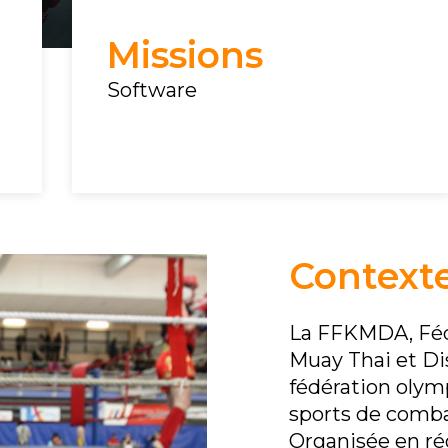
Missions
Software
Contexte
La FFKMDA, Féd
Muay Thai et Di
fédération olym
sports de comba
Organisée en ré