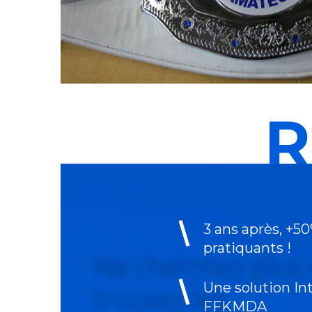
R
3 ans après, +5
pratiquants !
Une solution In
FFKMDA